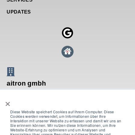
UPDATES
aitron gmbh
×
Breitenstrasse 16
CH-8134 Adliswil
Diese Website speichert Cookies auf Ihrem Computer. Diese
Cookies werden verwendet, um Informationen über Ihre
T +41 44 552 67 21
Interaktion mit unserer Website zu erfassen und damit wir uns an
Sie erinnern können. Wir nutzen diese Informationen, um Ihre
Website-Erfahrung zu optimieren und um Analysen und
contact@swissdkm.ch
Kennzahlen über unsere Besucher auf dieser Website und