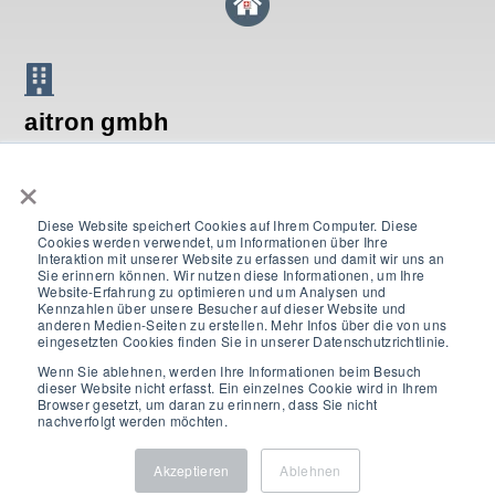
aitron gmbh
×
Breitenstrasse 16
CH-8134 Adliswil
Diese Website speichert Cookies auf Ihrem Computer. Diese
Cookies werden verwendet, um Informationen über Ihre
T +41 44 552 67 21
Interaktion mit unserer Website zu erfassen und damit wir uns an
Sie erinnern können. Wir nutzen diese Informationen, um Ihre
Website-Erfahrung zu optimieren und um Analysen und
contact@swissdkm.ch
Kennzahlen über unsere Besucher auf dieser Website und
anderen Medien-Seiten zu erstellen. Mehr Infos über die von uns
eingesetzten Cookies finden Sie in unserer Datenschutzrichtlinie.
Wenn Sie ablehnen, werden Ihre Informationen beim Besuch
dieser Website nicht erfasst. Ein einzelnes Cookie wird in Ihrem
© 2024. Alle Rechte vorbehalten.
AGB
|
Impressum und
Browser gesetzt, um daran zu erinnern, dass Sie nicht
Datenschutz
nachverfolgt werden möchten.
Akzeptieren
Ablehnen