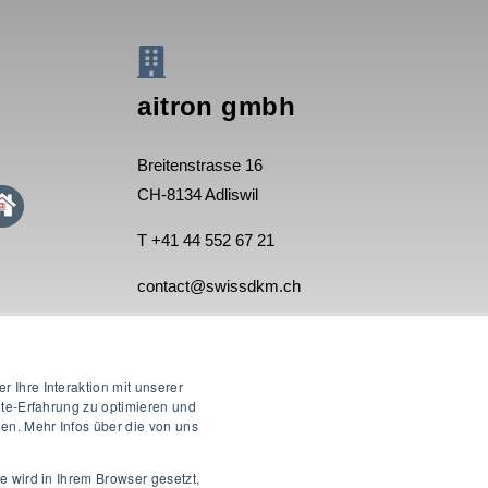
aitron gmbh
Breitenstrasse 16
CH-8134 Adliswil
T +41 44 552 67 21
contact@swissdkm.ch
 Ihre Interaktion mit unserer
ite-Erfahrung zu optimieren und
n. Mehr Infos über die von uns
e wird in Ihrem Browser gesetzt,